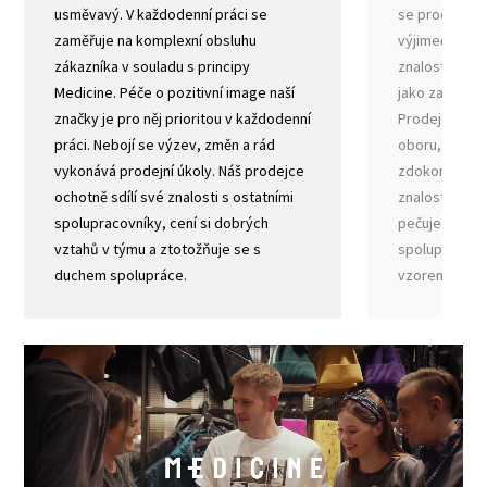
usměvavý. V každodenní práci se
se prodejce 
zaměřuje na komplexní obsluhu
výjimečným p
zákazníka v souladu s principy
znalostmi o z
Medicine. Péče o pozitivní image naší
jako zaměřením
značky je pro něj prioritou v každodenní
Prodejce exp
práci. Nebojí se výzev, změn a rád
oboru, nebojí
vykonává prodejní úkoly. Náš prodejce
zdokonaluje 
ochotně sdílí své znalosti s ostatními
znalosti neus
spolupracovníky, cení si dobrých
pečuje o rozvo
vztahů v týmu a ztotožňuje se s
spolupracovní
duchem spolupráce.
vzorem k nás