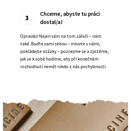
Chceme, abyste tu práci
3
dostal/a!
Opravdu! Nejen vám na tom záleží – nám
také. Buďte sami sebou – mluvte s námi,
pokládejte otázky – poznejme se a zjistěme,
jak se k sobě hodíme, aby při konečném
rozhodnutí neměl nikdo z nás pochybnosti.