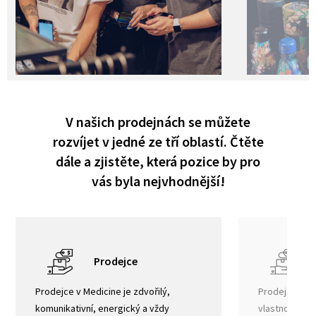
V našich prodejnách se můžete
rozvíjet v jedné ze tří oblastí. Čtěte
dále a zjistěte, která pozice by pro
vás byla nejvhodnější!
Prodejce
Prodejce v Medicine je zdvořilý,
Prodejce Exp
komunikativní, energický a vždy
vlastností, k