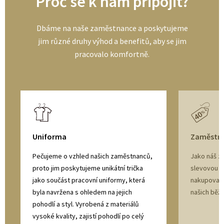
Proč se k nám připojit?
Dbáme na naše zaměstnance a poskytujeme
jim různé druhy výhod a benefitů, aby se jim
pracovalo komfortně.
Uniforma
Zaměstna
Pečujeme o vzhled našich zaměstnanců,
Jako náš z
proto jim poskytujeme unikátní trička
slevovou ka
jako součást pracovní uniformy, která
nakupovat 
byla navržena s ohledem na jejich
našich běž
pohodlí a styl. Vyrobená z materiálů
vysoké kvality, zajistí pohodlí po celý