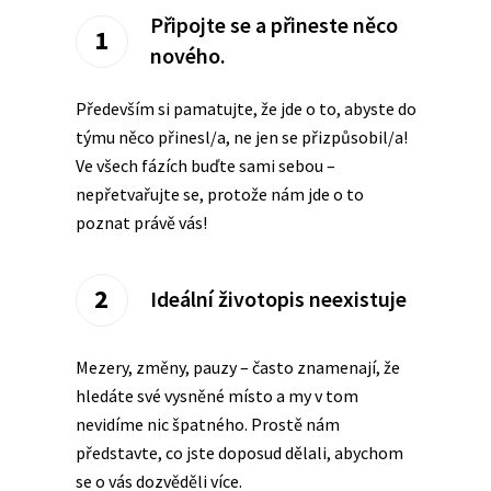
Připojte se a přineste něco
1
nového.
Především si pamatujte, že jde o to, abyste do
týmu něco přinesl/a, ne jen se přizpůsobil/a!
Ve všech fázích buďte sami sebou –
nepřetvařujte se, protože nám jde o to
poznat právě vás!
2
Ideální životopis neexistuje
Mezery, změny, pauzy – často znamenají, že
hledáte své vysněné místo a my v tom
nevidíme nic špatného. Prostě nám
představte, co jste doposud dělali, abychom
se o vás dozvěděli více.